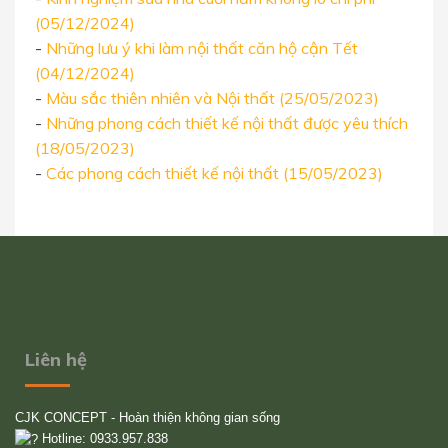
(05/12/2024)
-
Những lưu ý khi làm nội thất căn hộ cận Tết
(04/12/2024)
-
Màu sắc thiên nhiên và Nội thất (25/05/2023)
-
Những phong cách thiết kế nội thất được yêu thích
(18/05/2023)
-
Các phong cách thiết kế nội thất (15/05/2023)
Liên hệ
CJK CONCEPT - Hoàn thiện không gian sống
Hotline: 0933.957.838