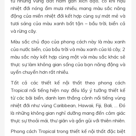
từ những vùng đất nằm gần xích đạo, có khí hậu
nhiệt đới nóng ẩm mưa nhiều, mang màu sắc năng
động của miền nhiệt đới kết hợp cùng sự mát mẻ và
tươi sáng của màu xanh bất tận – bầu trời, biển cả
và rừng cây.
Màu sắc chủ đạo của phong cách này là màu xanh
của nước biển, của bầu trời và màu xanh của lá cây, 2
màu sắc này kết hợp cùng một vài màu sắc khác sẽ
thực sự làm không gian sống của bạn năng động và
uyển chuyển hơn rất nhiều.
Tất cả các thiết kế nội thất theo phong cách
Tropical nổi tiếng hiện nay đều lấy ý tưởng thiết kế
từ các bãi biển, danh lam thắng cảnh nổi tiếng vùng
nhiệt đới như vùng Caribbean, Hawaii, Fiji, Bali, … Đó
là những không gian nghỉ dưỡng mang đến cảm giác
thực sự thoải mái, thư giãn và gần gũi với thiên nhiên.
Phong cách Tropical trong thiết kế nội thất đặc biệt