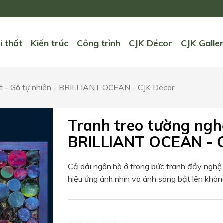
i thất
Kiến trúc
Công trình
CJK Décor
CJK Galle
ật - Gỗ tự nhiên - BRILLIANT OCEAN - CJK Decor
Tranh treo tường nghệ
BRILLIANT OCEAN - C
Cả dải ngân hà ở trong bức tranh đầy nghệ
hiệu ứng ánh nhìn và ánh sáng bật lên khôn