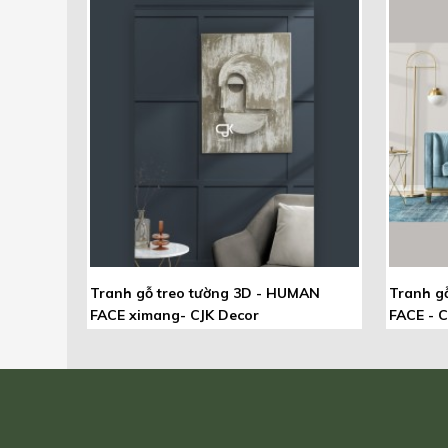
Tranh gỗ treo tường 3D - HUMAN
Tranh g
FACE ximang- CJK Decor
FACE - C