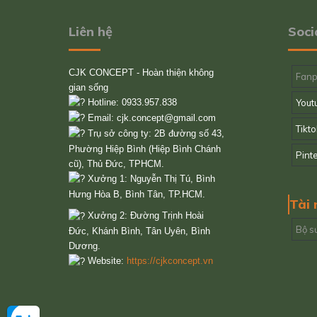
Liên hệ
Soci
CJK CONCEPT - Hoàn thiện không
Fan
gian sống
Hotline: 0933.957.838
Yout
Email:
cjk.concept@gmail.com
Tikto
Trụ sở công ty: 2B đường số 43,
Phường Hiệp Bình (Hiệp Bình Chánh
Pint
cũ), Thủ Đức, TPHCM.
Xưởng 1: Nguyễn Thị Tú, Bình
Hưng Hòa B, Bình Tân, TP.HCM.
Tài
Xưởng 2: Đường Trịnh Hoài
Bộ s
Đức, Khánh Bình, Tân Uyên, Bình
Dương.
Website:
https://cjkconcept.vn