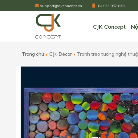
support@cjkconcept.vn
+84 933.957.838
CJK Concept
Nộ
Trang chủ
CJK Décor
Tranh treo tường nghệ thu