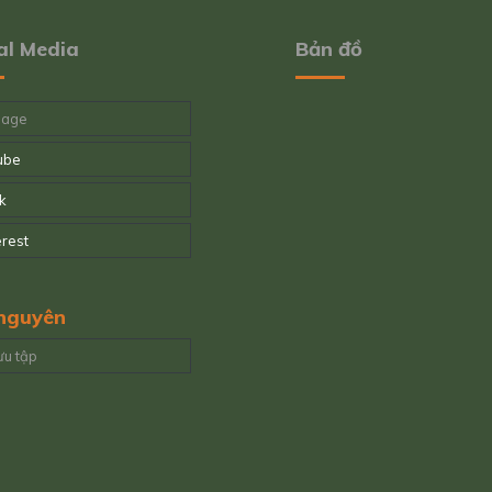
al Media
Bản đồ
page
ube
k
erest
 nguyên
ưu tập