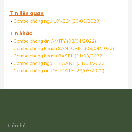
Tin liên quan
-
Combo phòng ngủ LOVELY (30/03/2023)
Tin khác
-
Combo phòng ăn AMITY (08/04/2022)
-
Combo phòng khách SANTORINI (08/04/2022)
-
Combo phòng khách BASEL (31/03/2022)
-
Combo phòng ngủ ELEGANT (31/03/2022)
-
Combo phòng ăn DELICATE (29/03/2022)
Liên hệ