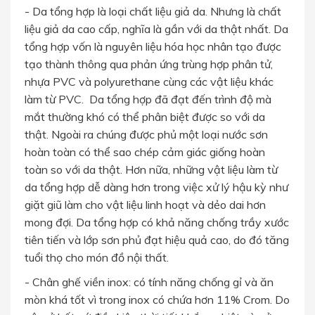
- Da tổng hợp là loại chất liệu giả da. Nhưng là chất
liệu giả da cao cấp, nghĩa là gần với da thật nhất. Da
tổng hợp vốn là nguyên liệu hóa học nhân tạo được
tạo thành thông qua phản ứng trùng hợp phân tử,
nhựa PVC và polyurethane cùng các vật liệu khác
làm từ PVC. Da tổng hợp đã đạt đến trình độ mà
mắt thường khó có thể phân biệt được so với da
thật. Ngoài ra chúng được phủ một loại nước sơn
hoàn toàn có thể sao chép cảm giác giống hoàn
toàn so với da thật. Hơn nữa, những vật liệu làm từ
da tổng hợp dễ dàng hơn trong việc xử lý hậu kỳ như
giặt giũ làm cho vật liệu linh hoạt và dẻo dai hơn
mong đợi. Da tổng hợp có khả năng chống trầy xước
tiên tiến và lớp sơn phủ đạt hiệu quả cao, do đó tăng
tuổi thọ cho món đồ nội thất.
- Chân ghế viền inox: có tính năng chống gỉ và ăn
mòn khá tốt vì trong inox có chứa hơn 11% Crom. Do