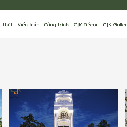
i thất
Kiến trúc
Công trình
CJK Décor
CJK Galle