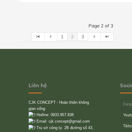
Page 2 of 3
1
2
3
skip_previous
navigate_before
navigate_next
skip_next
Liên hệ
Soci
CJK CONCEPT - Hoàn thiện không
Fan
gian sống
Hotline: 0933.957.838
Yout
Email:
cjk.concept@gmail.com
Tikto
Trụ sở công ty: 2B đường số 43,